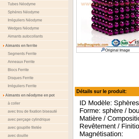
Tubes Néodyme
Sphères Néodyme
Irréguliers Néodyme
Wedges Néodyme
Aimants autocollants
Aimants en ferrite
Original Image
Segments Ferrite
Anneaux Ferrite
Blocs Ferrite
Disques Ferrite
Irréguliers Ferrite
Détails sur le produit:
Aimants en néodyme en pot
ID Modèle: Sphèr
à coller
Forme: sphère / bo
avec trou de fixation biseauté
Matière / Composit
avec perçage cylindrique
Revêtement / Fini
avec goupille filetée
Magnétisation:
avec douille