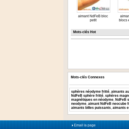
aimant NdFeB bloc
aima
petit
blocs e
Mots-clés Hot
Mots-clés Connexes
sphères néodyme fritté
,
aimants a
NdFeB sphère fritté
,
sphères magn
magnétiques en néodyme
,
NdFeB s
neodyme
,
aimant NdFeB neocube fr
aimants billes puissants
,
aimants en
Email la page