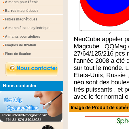
Aimants pour l'école
Barres magnétiques
Filtres magnétiques
Aimants à base cylindrique
Aimants pour ateliers
NeoCube appeler pa
Magcube , QQMag es
Plaques de fixation
27/64/125/216 pcs n
Plots de fixation
l'année 2008 a été 
sur tout le monde. 
Etats-Unis, Russie 
néo sont des boule
Nous contacter
très puissants , et 
avec le fer normal o
Image de Produit de
sphèr