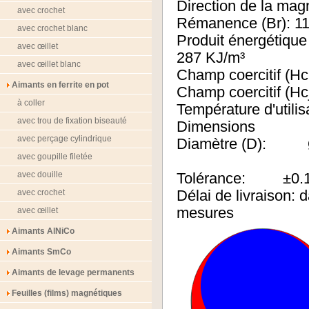
Direction de la magn
avec crochet
Rémanence (Br): 11
avec crochet blanc
Produit énergét
avec œillet
287 KJ/m³
avec œillet blanc
Champ coerciti
Aimants en ferrite en pot
Champ coercitif 
à coller
Température d'utili
avec trou de fixation biseauté
Dimensions
avec perçage cylindrique
Diamètre (D):
avec goupille filetée
avec douille
Tolérance: ±0.
avec crochet
Délai de livraison:
mesures
avec œillet
Aimants AlNiCo
Aimants SmCo
Aimants de levage permanents
Feuilles (films) magnétiques