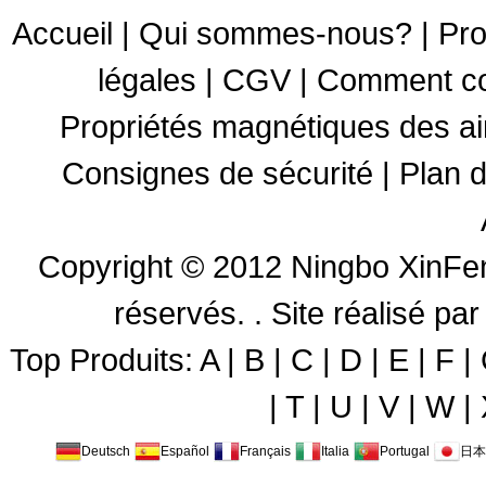
Accueil
|
Qui sommes-nous?
|
Pro
légales
|
CGV
|
Comment c
Propriétés magnétiques des a
Consignes de sécurité
|
Plan d
Copyright © 2012
Ningbo XinFen
réservés. .
Site réalisé 
Top Produits:
A
|
B
|
C
|
D
|
E
|
F
|
|
T
|
U
|
V
|
W
|
Deutsch
Español
Français
Italia
Portugal
日本