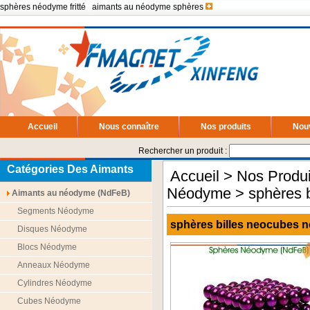
sphères néodyme fritté
|
aimants au néodyme sphères
Accueil
Nous connaître
Nos produits
Nou
Rechercher un produit :
Catégories Des Aimants
Accueil
>
Nos Produi
Néodyme
> sphères b
Aimants au néodyme (NdFeB)
Segments Néodyme
sphères billes neocubes 
Disques Néodyme
Blocs Néodyme
Anneaux Néodyme
Cylindres Néodyme
Cubes Néodyme