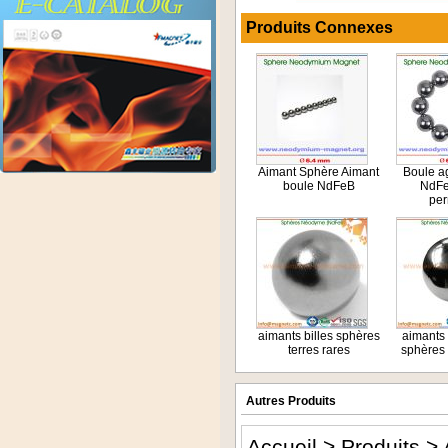
Produits Connexes
Aimant Sphère Aimant
Boule a
boule NdFeB
NdFe
pe
aimants billes sphères
aimants
terres rares
sphères 
Autres Produits
Accueil
>
Produits
>