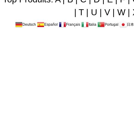
|
T
|
U
|
V
|
W
|
Deutsch
Español
Français
Italia
Portugal
日本