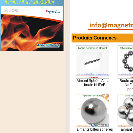
Produits Connexes
Aimant Sphère Aimant
Boule a
boule NdFeB
NdFe
pe
aimants billes sphères
aimant 