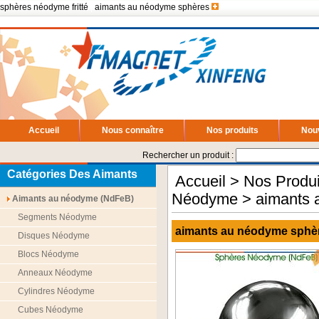
sphères néodyme fritté
|
aimants au néodyme sphères
Accueil
Nous connaître
Nos produits
Nou
Rechercher un produit :
Catégories Des Aimants
Accueil
>
Nos Produi
Néodyme
> aimants a
Aimants au néodyme (NdFeB)
Segments Néodyme
aimants au néodyme sphèr
Disques Néodyme
Blocs Néodyme
Anneaux Néodyme
Cylindres Néodyme
Cubes Néodyme