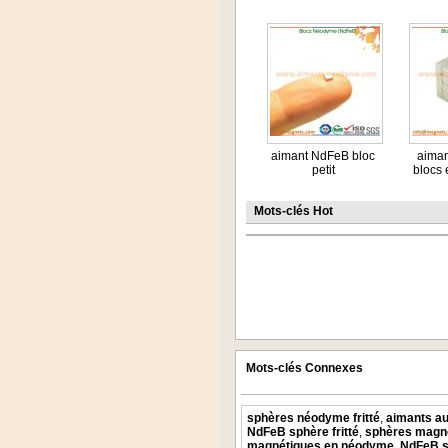
aimant NdFeB bloc
aima
petit
blocs e
Mots-clés Hot
Mots-clés Connexes
sphères néodyme fritté
,
aimants a
NdFeB sphère fritté
,
sphères magn
magnétiques en néodyme
,
NdFeB s