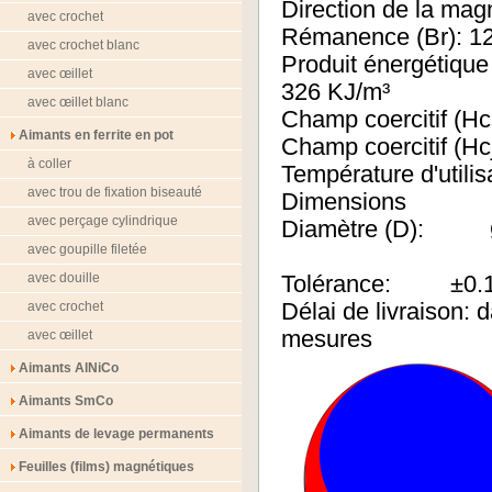
Direction de la magn
avec crochet
Rémanence (Br): 12
avec crochet blanc
Produit énergét
avec œillet
326 KJ/m³
avec œillet blanc
Champ coerciti
Aimants en ferrite en pot
Champ coercitif 
à coller
Température d'utili
avec trou de fixation biseauté
Dimensions
avec perçage cylindrique
Diamètre (D):
avec goupille filetée
avec douille
Tolérance: ±0.
avec crochet
Délai de livraison:
mesures
avec œillet
Aimants AlNiCo
Aimants SmCo
Aimants de levage permanents
Feuilles (films) magnétiques