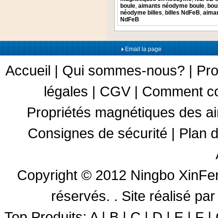
boule
,
aimants néodyme boule
,
bou
néodyme billes
,
billes NdFeB
,
aiman
NdFeB
Email la page
Accueil
|
Qui sommes-nous?
|
Pro
légales
|
CGV
|
Comment c
Propriétés magnétiques des a
Consignes de sécurité
|
Plan d
Copyright © 2012
Ningbo XinFen
réservés. .
Site réalisé 
Top Produits:
A
|
B
|
C
|
D
|
E
|
F
|