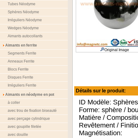
Tubes Néodyme
Sphères Néodyme
Irréguliers Néodyme
Wedges Néodyme
Aimants autocollants
Aimants en ferrite
Original Image
Segments Ferrite
Anneaux Ferrite
Blocs Ferrite
Disques Ferrite
Irréguliers Ferrite
Détails sur le produit:
Aimants en néodyme en pot
ID Modèle: Sphèr
à coller
Forme: sphère / bo
avec trou de fixation biseauté
Matière / Composit
avec perçage cylindrique
Revêtement / Finiti
avec goupille filetée
Magnétisation:
avec douille