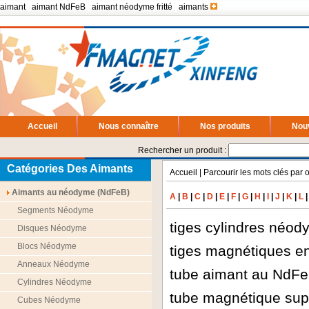
aimant
|
aimant NdFeB
|
aimant néodyme fritté
|
aimants
Accueil
Nous connaître
Nos produits
Nou
Rechercher un produit :
Catégories Des Aimants
Accueil
| Parcourir les mots clés par 
Aimants au néodyme (NdFeB)
A
|
B
|
C
|
D
|
E
|
F
|
G
|
H
|
I
|
J
|
K
|
L
Segments Néodyme
tiges cylindres néod
Disques Néodyme
Blocs Néodyme
tiges magnétiques 
Anneaux Néodyme
tube aimant au NdFeB
Cylindres Néodyme
tube magnétique sup
Cubes Néodyme