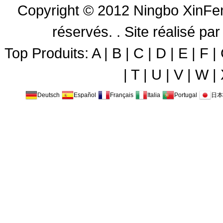
Copyright © 2012
Ningbo XinFen
réservés. .
Site réalisé 
Top Produits:
A
|
B
|
C
|
D
|
E
|
F
|
|
T
|
U
|
V
|
W
|
Deutsch
Español
Français
Italia
Portugal
日本