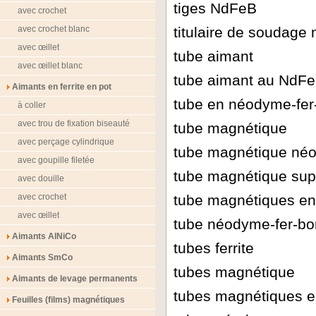
tiges NdFeB
avec crochet
avec crochet blanc
titulaire de soudage
avec œillet
tube aimant
avec œillet blanc
tube aimant au NdFeB
Aimants en ferrite en pot
tube en néodyme-fer
à coller
avec trou de fixation biseauté
tube magnétique
avec perçage cylindrique
tube magnétique né
avec goupille filetée
tube magnétique sup
avec douille
avec crochet
tube magnétiques e
avec œillet
tube néodyme-fer-bore
Aimants AlNiCo
tubes ferrite
Aimants SmCo
tubes magnétique
Aimants de levage permanents
tubes magnétiques 
Feuilles (films) magnétiques