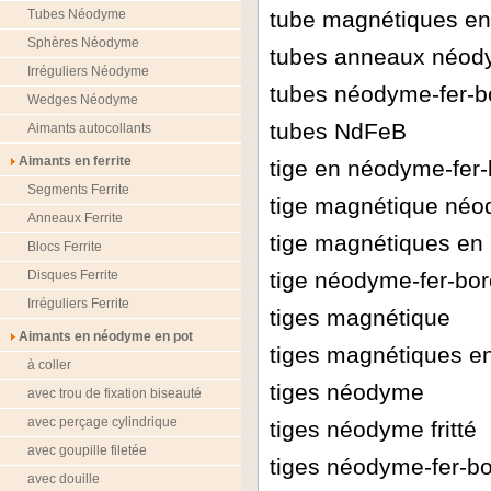
Tubes Néodyme
tube magnétiques e
Sphères Néodyme
tubes anneaux néo
Irréguliers Néodyme
tubes néodyme-fer-b
Wedges Néodyme
tubes NdFeB
Aimants autocollants
Aimants en ferrite
tige en néodyme-fer-
Segments Ferrite
tige magnétique né
Anneaux Ferrite
tige magnétiques e
Blocs Ferrite
Disques Ferrite
tige néodyme-fer-bore
Irréguliers Ferrite
tiges magnétique
Aimants en néodyme en pot
tiges magnétiques 
à coller
tiges néodyme
avec trou de fixation biseauté
avec perçage cylindrique
tiges néodyme fritté
avec goupille filetée
tiges néodyme-fer-b
avec douille