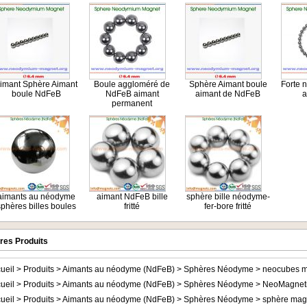
imant Sphère Aimant
Boule aggloméré de
Sphère Aimant boule
Forte 
boule NdFeB
NdFeB aimant
aimant de NdFeB
a
permanent
aimants au néodyme
aimant NdFeB bille
sphère bille néodyme-
sphères billes boules
fritté
fer-bore fritté
res Produits
ueil
>
Produits
>
Aimants au néodyme (NdFeB)
>
Sphères Néodyme
>
neocubes m
ueil
>
Produits
>
Aimants au néodyme (NdFeB)
>
Sphères Néodyme
>
NeoMagneti
ueil
>
Produits
>
Aimants au néodyme (NdFeB)
>
Sphères Néodyme
>
sphère mag