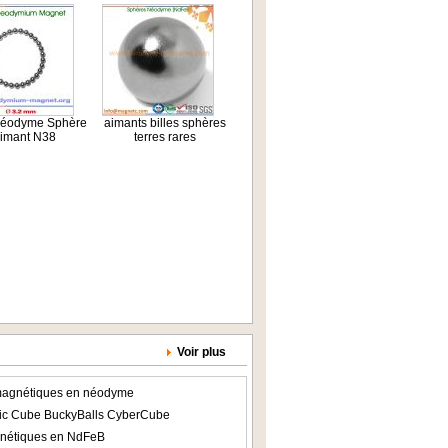
néodyme Sphère
aimants billes sphères
imant N38
terres rares
Voir plus
agnétiques en néodyme
c Cube BuckyBalls CyberCube
nétiques en NdFeB