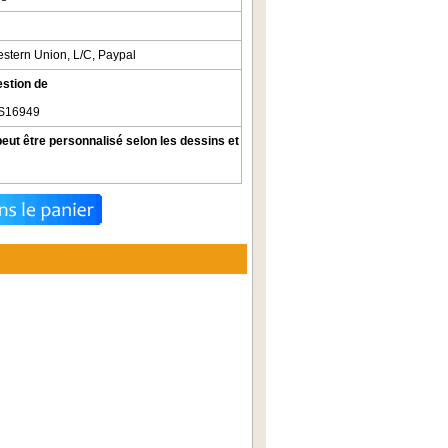
estern Union, L/C, Paypal
estion de
S16949
 peut être personnalisé selon les dessins et