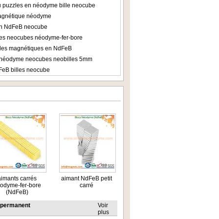
 puzzles en néodyme bille neocube
agnétique néodyme
 en NdFeB neocube
les neocubes néodyme-fer-bore
lles magnétiques en NdFeB
 néodyme neocubes neobilles 5mm
FeB billes neocube
aimants carrés
aimant NdFeB petit
odyme-fer-bore
carré
(NdFeB)
t permanent
Voir
plus