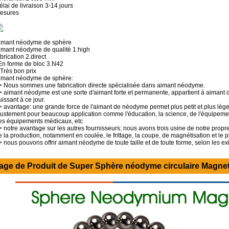
élai de livraison 3-14 jours
esures
imant néodyme de sphère
imant néodyme de qualité 1.high
brication 2.direct
 En forme de bloc 3.N42
.Très bon prix
imant néodyme de sphère:
> Nous sommes une fabrication directe spécialisée dans aimant néodyme.
> aimant néodyme est une sorte d'aimant forte et permanente, appartient à aimant de 
uissant à ce jour.
> avantage: une grande force de l'aimant de néodyme permet plus petit et plus lég
justement pour beaucoup application comme l'éducation, la science, de l'équipemen
es équipements médicaux, etc
> notre avantage sur les autres fournisseurs: nous avons trois usine de notre propr
e la production, notamment en coulée, le frittage, la coupe, de magnétisation et le 
> nous pouvons offrir aimant néodyme de toute taille et de toute forme, selon les ex
age de Produit de
Super Sphère néodyme circulaire Magnet