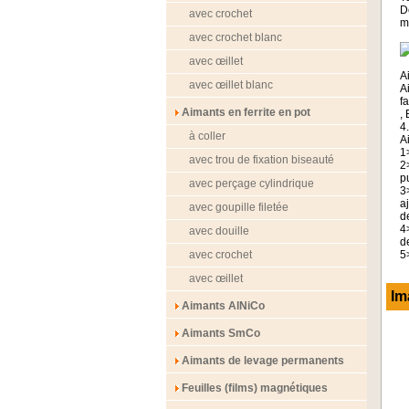
D
avec crochet
m
avec crochet blanc
avec œillet
A
avec œillet blanc
A
fa
Aimants en ferrite en pot
,
4
à coller
A
1
avec trou de fixation biseauté
2
p
avec perçage cylindrique
3
a
avec goupille filetée
d
4
avec douille
d
avec crochet
5
avec œillet
Im
Aimants AlNiCo
Aimants SmCo
Aimants de levage permanents
Feuilles (films) magnétiques