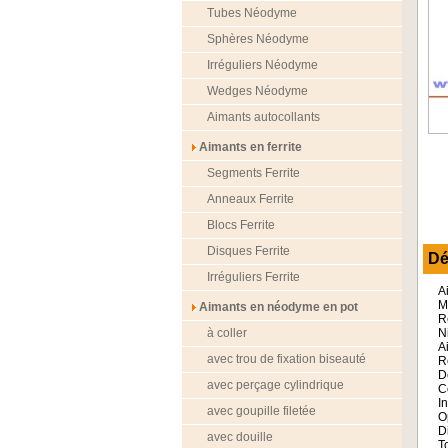
Tubes Néodyme
Sphères Néodyme
Irréguliers Néodyme
Wedges Néodyme
Aimants autocollants
Aimants en ferrite
Segments Ferrite
Anneaux Ferrite
Blocs Ferrite
Disques Ferrite
Dé
Irréguliers Ferrite
A
M
Aimants en néodyme en pot
R
à coller
N
A
avec trou de fixation biseauté
R
D
avec perçage cylindrique
C
I
avec goupille filetée
O
D
avec douille
T