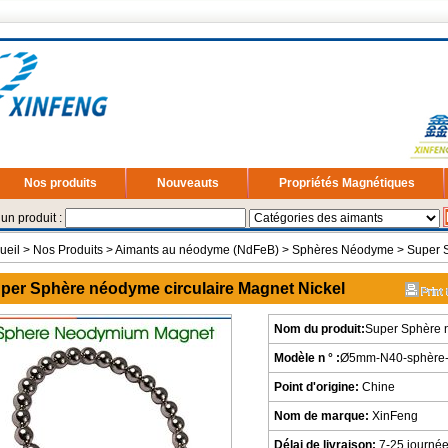
Nos produits
Nouveauts
Propriétés Magnétiques
un produit :
ueil
>
Nos Produits
>
Aimants au néodyme (NdFeB)
>
Sphères Néodyme
> Super S
per Sphère néodyme circulaire Magnet Nickel
Nom du produit:
Super Sphère n
Modèle n ° :
Ø5mm-N40-sphère-
Point d'origine:
Chine
Nom de marque:
XinFeng
Délai de livraison:
7-25 journé