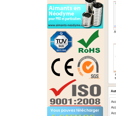
A
Aut
Acc
Acc
Acc