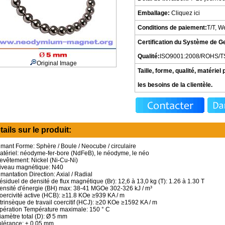
Emballage:
Cliquez ici
Conditions de paiement:
T/T, W
Certification du Système de G
Qualité:
ISO9001:2008/ROHS/T
Original Image
Taille, forme, qualité, matériel
les besoins de la clientèle.
tails sur le produit:
imant Forme: Sphère / Boule / Neocube / circulaire
atériel: néodyme-fer-bore (NdFeB), le néodyme, le néo
evêtement: Nickel (Ni-Cu-Ni)
iveau magnétique: N40
imantation Direction: Axial / Radial
ésiduel de densité de flux magnétique (Br): 12,6 à 13,0 kg (T): 1.26 à 1.30 T
ensité d'énergie (BH) max: 38-41 MGOe 302-326 kJ / m³
oercivité active (HCB): ≥11.8 KOe ≥939 KA / m
ntrinsèque de travail coercitif (HCJ): ≥20 KOe ≥1592 KA / m
pération Température maximale: 150 ° C
iamètre total (D): Ø 5 mm
olérance: ± 0,05 mm