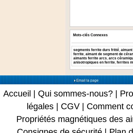
Mots-clés Connexes
segments ferrite durs fritté
,
aimant 
ferrite
,
aimant de segment de céra
aimants ferrite arcs
,
arcs céramiq
anisotropiques en ferrite
,
ferrites 
Email la page
Accueil
|
Qui sommes-nous?
|
Pro
légales
|
CGV
|
Comment c
Propriétés magnétiques des a
Consignes de sécurité
|
Plan d