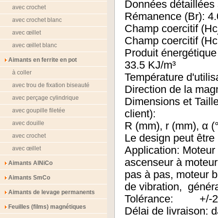
Données détaillées 
avec crochet
Rémanence (Br): 4
avec crochet blanc
Champ coercitif (
avec œillet
Champ coercitif
avec œillet blanc
Produit énergét
Aimants en ferrite en pot
33.5 KJ/m³
à coller
Température d'ut
avec trou de fixation biseauté
Direction de la magn
avec perçage cylindrique
Dimensions et Taille
avec goupille filetée
client):
avec douille
R (mm), r (mm), α (
avec crochet
Le design peut être
Application: Moteur 
avec œillet
ascenseur à moteur,
Aimants AlNiCo
pas à pas, moteur b
Aimants SmCo
de vibration, génér
Aimants de levage permanents
Tolérance: +/-
Feuilles (films) magnétiques
Délai de livraison: