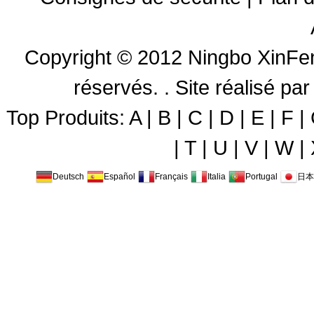
Copyright © 2012
Ningbo XinFen
réservés. .
Site réalisé 
Top Produits:
A
|
B
|
C
|
D
|
E
|
F
|
|
T
|
U
|
V
|
W
|
Deutsch
Español
Français
Italia
Portugal
日本