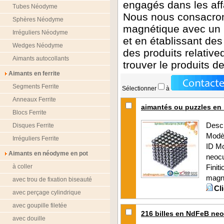
engagés dans les af
Tubes Néodyme
Nous nous consacrons 
Sphères Néodyme
magnétique
avec un 
Irréguliers Néodyme
et en établissant des
Wedges Néodyme
des produits relativ
Aimants autocollants
trouver le produits d
Aimants en ferrite
Segments Ferrite
Sélectionner
à
Anneaux Ferrite
aimantés ou puzzles en
Blocs Ferrite
Descr
Disques Ferrite
Modè
Irréguliers Ferrite
ID M
Aimants en néodyme en pot
neoc
à coller
Finit
magné
avec trou de fixation biseauté
Cl
avec perçage cylindrique
avec goupille filetée
216 billes en NdFeB ne
avec douille