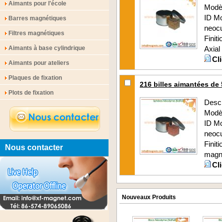
Aimants pour l'école
Modè
ID M
Barres magnétiques
neoc
Filtres magnétiques
Finit
Aimants à base cylindrique
Axial 
Cl
Aimants pour ateliers
Plaques de fixation
216 billes aimantées de
Plots de fixation
Descr
Modè
ID M
neoc
Fini
Nous contacter
magné
Cl
Nouveaux Produits