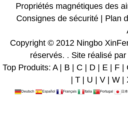
Propriétés magnétiques des a
Consignes de sécurité
|
Plan d
Copyright © 2012
Ningbo XinFen
réservés. .
Site réalisé 
Top Produits:
A
|
B
|
C
|
D
|
E
|
F
|
|
T
|
U
|
V
|
W
|
Deutsch
Español
Français
Italia
Portugal
日本