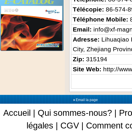
Télécopie:
86-574-
Téléphone Mobile:
Email:
info@xf-mag
Adresse:
Lihuaqiao 
City, Zhejiang Provi
Zip:
315194
Site Web:
http://ww
Email la page
Accueil
|
Qui sommes-nous?
|
Pro
légales
|
CGV
|
Comment c