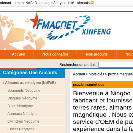
aimant
|
aimant NdFeB
|
aimant néodyme fritté
|
aimants
Accueil
Nous connaître
Nos produits
Nou
Rechercher un produit :
Catégories Des Aimants
Accueil
> Mots-clés > puzzle magnét
Aimants au néodyme (NdFeB)
puzzle magnétique
Segments Néodyme
Bienvenue à Ningbo 
Disques Néodyme
fabricant et fournis
Blocs Néodyme
terres rares, aimant
magnétique
. Nous e
Anneaux Néodyme
service d'OEM de
pu
Cylindres Néodyme
expérience dans la f
Cubes Néodyme