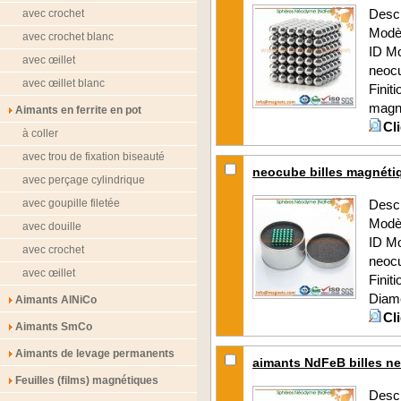
Descr
avec crochet
Modè
avec crochet blanc
ID M
avec œillet
neoc
avec œillet blanc
Finit
magné
Aimants en ferrite en pot
Cl
à coller
avec trou de fixation biseauté
neocube billes magnét
avec perçage cylindrique
avec goupille filetée
Descr
Modè
avec douille
ID M
avec crochet
neoc
avec œillet
Finit
Diam
Aimants AlNiCo
Cl
Aimants SmCo
Aimants de levage permanents
aimants NdFeB billes n
Feuilles (films) magnétiques
Descr