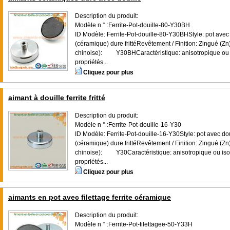
Description du produit:
Modèle n ° :Ferrite-Pot-douille-80-Y30BH
ID Modèle: Ferrite-Pot-douille-80-Y30BHStyle: pot avec 
(céramique) dure frittéRevêtement / Finition: Zingué (Z
chinoise): Y30BHCaractéristique: anisotropique ou i
propriétés...
Cliquez pour plus
aimant à douille ferrite fritté
Description du produit:
Modèle n ° :Ferrite-Pot-douille-16-Y30
ID Modèle: Ferrite-Pot-douille-16-Y30Style: pot avec dou
(céramique) dure frittéRevêtement / Finition: Zingué (Z
chinoise): Y30Caractéristique: anisotropique ou isot
propriétés...
Cliquez pour plus
aimants en pot avec filettage ferrite céramique
Description du produit:
Modèle n ° :Ferrite-Pot-filettagee-50-Y33H