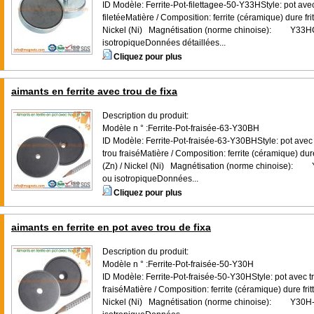
ID Modèle: Ferrite-Pot-filettagee-50-Y33HStyle: pot avec 
filetéeMatière / Composition: ferrite (céramique) dure fri
Nickel (Ni) Magnétisation (norme chinoise): Y33HCa
isotropiqueDonnées détaillées...
Cliquez pour plus
aimants en ferrite avec trou de fixa
Description du produit:
Modèle n ° :Ferrite-Pot-fraisée-63-Y30BH
ID Modèle: Ferrite-Pot-fraisée-63-Y30BHStyle: pot avec t
trou fraiséMatière / Composition: ferrite (céramique) dur
(Zn) / Nickel (Ni) Magnétisation (norme chinoise): 
ou isotropiqueDonnées...
Cliquez pour plus
aimants en ferrite en pot avec trou de fixa
Description du produit:
Modèle n ° :Ferrite-Pot-fraisée-50-Y30H
ID Modèle: Ferrite-Pot-fraisée-50-Y30HStyle: pot avec tr
fraiséMatière / Composition: ferrite (céramique) dure frit
Nickel (Ni) Magnétisation (norme chinoise): Y30H-2C