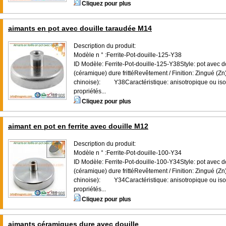
Cliquez pour plus
aimants en pot avec douille taraudée M14
Description du produit:
Modèle n ° :Ferrite-Pot-douille-125-Y38
ID Modèle: Ferrite-Pot-douille-125-Y38Style: pot avec do
(céramique) dure frittéRevêtement / Finition: Zingué (Z
chinoise): Y38Caractéristique: anisotropique ou isot
propriétés...
Cliquez pour plus
aimant en pot en ferrite avec douille M12
Description du produit:
Modèle n ° :Ferrite-Pot-douille-100-Y34
ID Modèle: Ferrite-Pot-douille-100-Y34Style: pot avec do
(céramique) dure frittéRevêtement / Finition: Zingué (Z
chinoise): Y34Caractéristique: anisotropique ou isot
propriétés...
Cliquez pour plus
aimants céramiques dure avec douille