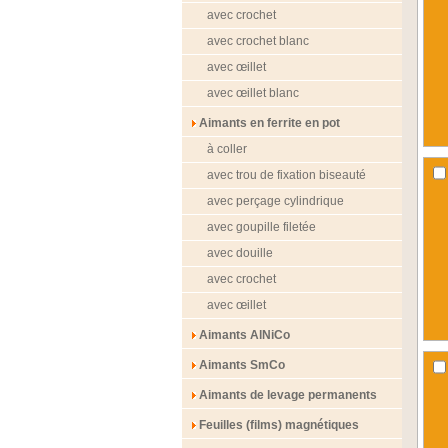
avec crochet
avec crochet blanc
avec œillet
avec œillet blanc
Aimants en ferrite en pot
à coller
avec trou de fixation biseauté
avec perçage cylindrique
avec goupille filetée
avec douille
avec crochet
avec œillet
Aimants AlNiCo
Aimants SmCo
Aimants de levage permanents
Feuilles (films) magnétiques