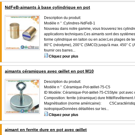
NdFeB-aimants à base cylindrique en pot
Description du produit:
Modèle n ° :Cylindres-NdFeB-1
Nouveau dans notre gamme, vous trouverez les cylindre
applications techniques.Ces aimants sont des systèmes
forme cylindrique en laiton ou en acier.Les plages de 
80°C (néodyme), 200°C (SMCO) jusqu'à max. 450° C (
fournir ces barres...
Cliquez pour plus
aimants céramiques avec œillet en pot M10
Description du produit:
Modèle n ° :Céramique-Pot-œillet-75-C5
ID Modèle: Céramique-Pot-œillet-75-C5Style: pot avec œi
Composition: ferrite (céramique) dure frittéRevêtement / 
Magnétisation (norme américaine): C5Caractéristiqu
isotropiqueDonnées détaillées sur les...
Cliquez pour plus
aimant en ferrite dure en pot avec œillet