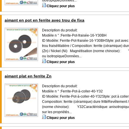
isotropiqueDonnées...
Cliquez pour plus
aimant en pot en ferrite avec trou de fixa
Description du produit:
Modèle n ° :Ferrite-Pot-fraisée-16-Y30BH
ID Modèle: Ferrite-Pot-fraisée-16-Y30BHStyle: pot avec t
trou fraiséMatière / Composition: ferrite (céramique) dur
(Zn) / Nickel (Ni) Magnétisation (norme chinoise): 
ou isotropiqueDonnées...
Cliquez pour plus
aimant plat en ferrite Zn
Description du produit:
Modèle n ° :Ferrite-Pot-à-coller-40-Y32
ID Modèle: Ferrite-Pot-à-coller-40-Y32Style: pot à coller 
Composition: ferrite (céramique) dure frittéRevêtement 
(norme chinoise): Y32Caractéristique: anisotropique
sur les propriétés...
Cliquez pour plus