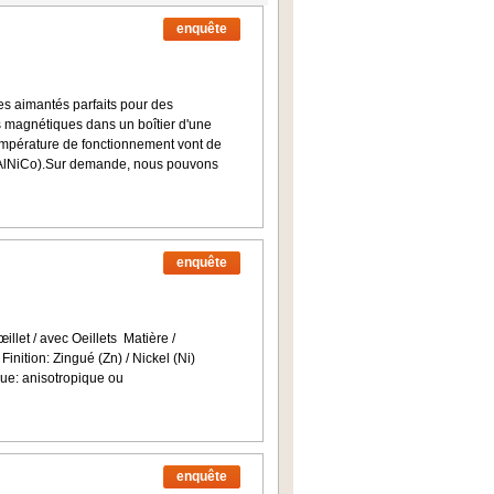
enquête
s aimantés parfaits pour des
 magnétiques dans un boîtier d'une
température de fonctionnement vont de
AlNiCo).Sur demande, nous pouvons
enquête
llet / avec Oeillets Matière /
Finition: Zingué (Zn) / Nickel (Ni)
e: anisotropique ou
enquête