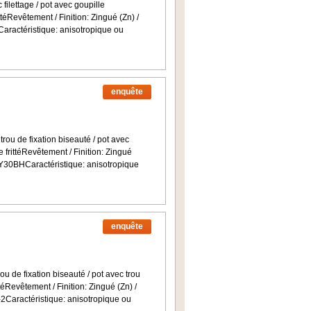
filettage / pot avec goupille
ttéRevêtement / Finition: Zingué (Zn) /
ractéristique: anisotropique ou
enquête
rou de fixation biseauté / pot avec
e frittéRevêtement / Finition: Zingué
Y30BHCaractéristique: anisotropique
enquête
ou de fixation biseauté / pot avec trou
téRevêtement / Finition: Zingué (Zn) /
aractéristique: anisotropique ou