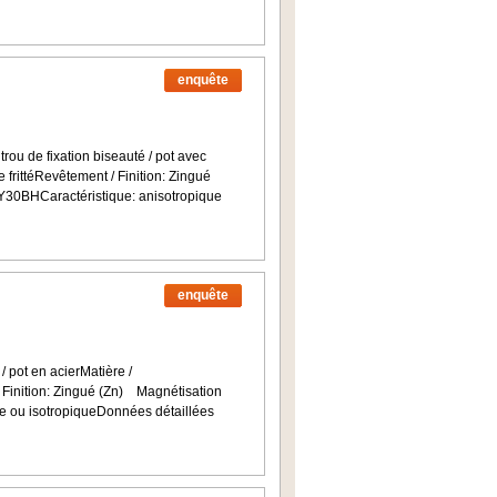
enquête
rou de fixation biseauté / pot avec
e frittéRevêtement / Finition: Zingué
Y30BHCaractéristique: anisotropique
enquête
/ pot en acierMatière /
/ Finition: Zingué (Zn) Magnétisation
 ou isotropiqueDonnées détaillées