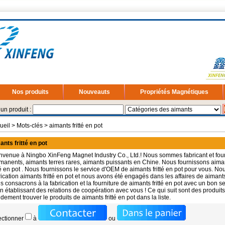
Nos produits
Nouveauts
Propriétés Magnétiques
un produit :
ueil
> Mots-clés > aimants fritté en pot
ants fritté en pot
nvenue à Ningbo XinFeng Magnet Industry Co., Ltd.! Nous sommes fabricant et fou
manents, aimants terres rares, aimants puissants en Chine. Nous fournissons
aiman
té en pot
. Nous fournissons le service d'OEM de
aimants fritté en pot
pour vous. Nou
rication
aimants fritté en pot
et nous avons été engagés dans les affaires de
aimants
s consacrons à la fabrication et la fourniture de
aimants fritté en pot
avec un bon ser
en établissant des relations de coopération avec vous ! Ce qui suit sont des produits
idement trouver le produits de
aimants fritté en pot
dans la liste.
ectionner
à
ou