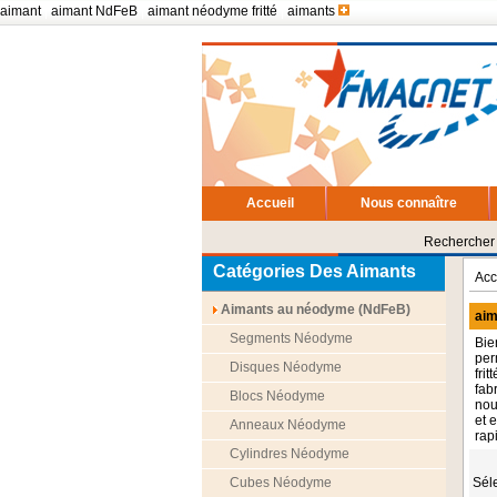
aimant
|
aimant NdFeB
|
aimant néodyme fritté
|
aimants
Accueil
Nous connaître
Rechercher 
Catégories Des Aimants
Acc
Aimants au néodyme (NdFeB)
aim
Segments Néodyme
Bie
per
Disques Néodyme
frit
fab
Blocs Néodyme
nou
et 
Anneaux Néodyme
rap
Cylindres Néodyme
Cubes Néodyme
Sél