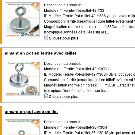
Description du produit:
Modèle n ° :Ferrite-Pot-œillet-48-Y33
ID Modèle: Ferrite-Pot-œillet-48-Y33Style: pot avec œille
Composition: ferrite (céramique) dure frittéRevêtement / 
Magnétisation (norme chinoise): Y33Caractéristique
isotropiqueDonnées détaillées sur les...
Cliquez pour plus
aimant en pot en ferrite avec œillet
Description du produit:
Modèle n ° :Ferrite-Pot-œillet-42-Y30BH
ID Modèle: Ferrite-Pot-œillet-42-Y30BHStyle: pot avec œi
Composition: ferrite (céramique) dure frittéRevêtement / 
Magnétisation (norme chinoise): Y30BHCaractéristiq
isotropiqueDonnées détaillées sur les...
Cliquez pour plus
aimant en pot avec oeillet
Description du produit:
Modèle n ° :Ferrite-Pot-œillet-36-Y30H
ID Modèle: Ferrite-Pot-œillet-36-Y30HStyle: pot avec œill