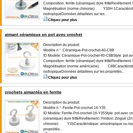
Composition: ferrite (céramique) dure frittéRevêtement / 
Magnétisation (norme chinoise): Y30H-1Caractéristi
isotropiqueDonnées détaillées sur les...
Cliquez pour plus
aimant céramique en pot avec crochet
Description du produit:
Modèle n ° :Céramique-Pot-crochet-40-C8B
ID Modèle: Céramique-Pot-crochet-40-C8BStyle: pot ave
Composition: ferrite (céramique) dure frittéRevêtement / 
Magnétisation (norme américaine): C8BCaractéristiq
isotropiqueDonnées détaillées sur les propriétés...
Cliquez pour plus
crochets aimantés en ferrite
Description du produit:
Modèle n ° :Ferrite-Pot-crochet-16-Y35
ID Modèle: Ferrite-Pot-crochet-16-Y35Style: pot avec cr
(céramique) dure frittéRevêtement / Finition: Zingué (Z
chinoise): Y35Caractéristique: anisotropique ou isot
propriétés...