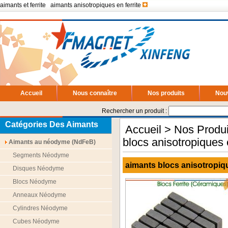
aimants et ferrite
|
aimants anisotropiques en ferrite
Accueil
Nous connaître
Nos produits
Nou
Rechercher un produit :
Catégories Des Aimants
Accueil
>
Nos Produi
blocs anisotropiques e
Aimants au néodyme (NdFeB)
Segments Néodyme
aimants blocs anisotropiqu
Disques Néodyme
Blocs Néodyme
Anneaux Néodyme
Cylindres Néodyme
Cubes Néodyme