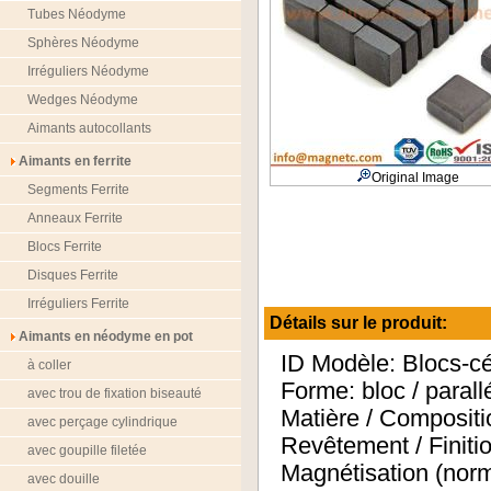
Tubes Néodyme
Sphères Néodyme
Irréguliers Néodyme
Wedges Néodyme
Aimants autocollants
Aimants en ferrite
Original Image
Segments Ferrite
Anneaux Ferrite
Blocs Ferrite
Disques Ferrite
Irréguliers Ferrite
Détails sur le produit:
Aimants en néodyme en pot
ID Modèle: Blocs-
à coller
Forme: bloc / parall
avec trou de fixation biseauté
Matière / Compositio
avec perçage cylindrique
Revêtement / Finiti
avec goupille filetée
Magnétisation (n
avec douille