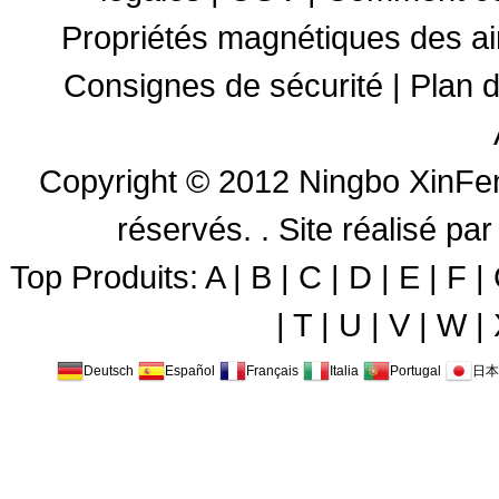
Propriétés magnétiques des a
Consignes de sécurité
|
Plan d
Copyright © 2012
Ningbo XinFen
réservés. .
Site réalisé 
Top Produits:
A
|
B
|
C
|
D
|
E
|
F
|
|
T
|
U
|
V
|
W
|
Deutsch
Español
Français
Italia
Portugal
日本