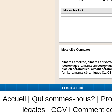
petit
blocs e
Mots-clés Hot
Mots-clés Connexes
aimants et ferrite
,
aimants anisotrop
isotropiques
,
aimants anisotropiqu
bloc en céramiques
,
aimant céramiq
ferrite
,
aimants céramiques C1
,
C1 
Email la page
Accueil
|
Qui sommes-nous?
|
Pro
légales
|
CGV
|
Comment c