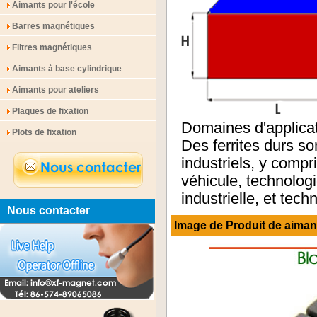
Aimants pour l'école
Barres magnétiques
Filtres magnétiques
Aimants à base cylindrique
Aimants pour ateliers
Plaques de fixation
Domaines d'applica
Plots de fixation
Des ferrites durs s
industriels, y compr
véhicule, technolog
industrielle, et tec
Nous contacter
Image de Produit de
aimant