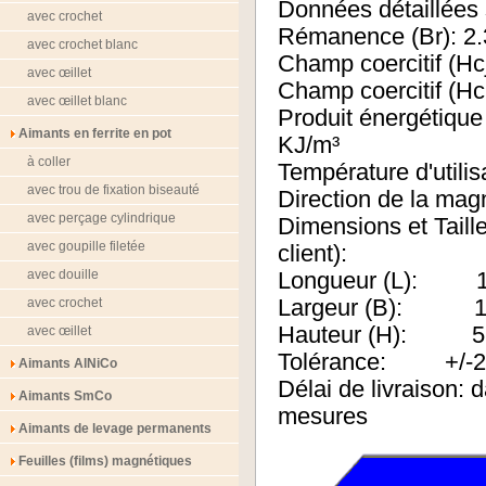
Données détaillées 
avec crochet
Rémanence (Br): 2
avec crochet blanc
Champ coercitif (
avec œillet
Champ coercitif
avec œillet blanc
Produit énergét
Aimants en ferrite en pot
KJ/m³
à coller
Température d'ut
avec trou de fixation biseauté
Direction de la magn
avec perçage cylindrique
Dimensions et Taille
avec goupille filetée
client):
avec douille
Longueur (L): 
avec crochet
Largeur (B): 
Hauteur (H): 
avec œillet
Tolérance: +/-
Aimants AlNiCo
Délai de livraison:
Aimants SmCo
mesures
Aimants de levage permanents
Feuilles (films) magnétiques