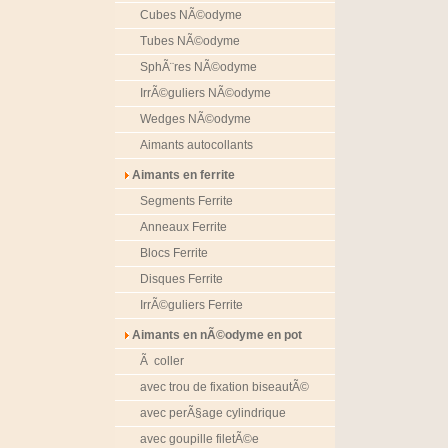
Cubes NÃ©odyme
Tubes NÃ©odyme
SphÃ¨res NÃ©odyme
IrrÃ©guliers NÃ©odyme
Wedges NÃ©odyme
Aimants autocollants
Aimants en ferrite
Segments Ferrite
Anneaux Ferrite
Blocs Ferrite
Disques Ferrite
IrrÃ©guliers Ferrite
Aimants en nÃ©odyme en pot
Ã coller
avec trou de fixation biseautÃ©
avec perÃ§age cylindrique
avec goupille filetÃ©e