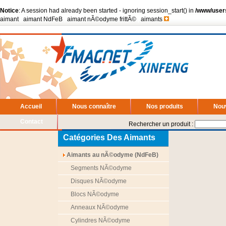
Notice
: A session had already been started - ignoring session_start() in
/www/user
aimant
|
aimant NdFeB
|
aimant nÃ©odyme frittÃ©
|
aimants
Accueil
Nous connaître
Nos produits
Nou
Contact
Rechercher un produit :
Catégories Des Aimants
Aimants au nÃ©odyme (NdFeB)
Segments NÃ©odyme
Disques NÃ©odyme
Blocs NÃ©odyme
Anneaux NÃ©odyme
Cylindres NÃ©odyme