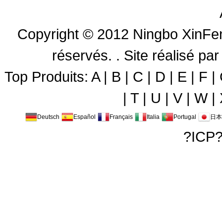
Copyright © 2012
Ningbo XinFen
réservés. .
Site réalisé 
Top Produits:
A
|
B
|
C
|
D
|
E
|
F
|
|
T
|
U
|
V
|
W
|
Deutsch
Español
Français
Italia
Portugal
日本
?ICP