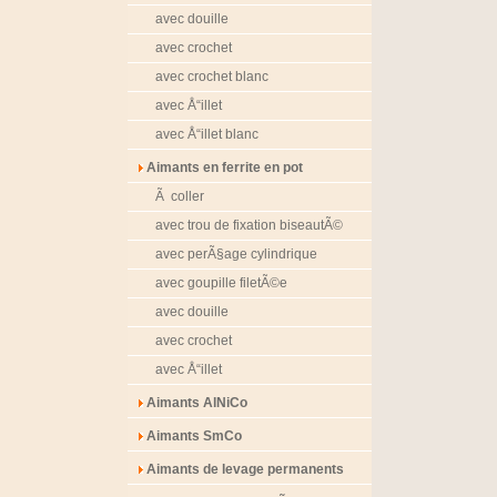
avec douille
avec crochet
avec crochet blanc
avec Å“illet
avec Å“illet blanc
Aimants en ferrite en pot
Ã coller
avec trou de fixation biseautÃ©
avec perÃ§age cylindrique
avec goupille filetÃ©e
avec douille
avec crochet
avec Å“illet
Aimants AlNiCo
Aimants SmCo
Aimants de levage permanents