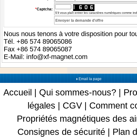
*
Captcha:
S'il vous plaît entrer les caractères numériques comme in
Nous nous tenons à votre disposition pour tou
Tél. +86 574 89065086
Fax +86 574 89065087
E-Mail:
info@xf-magnet.com
Email la page
Accueil
|
Qui sommes-nous?
|
Pro
légales
|
CGV
|
Comment c
Propriétés magnétiques des a
Consignes de sécurité
|
Plan d