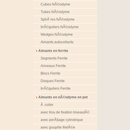
Cubes NÃ©odyme
Tubes NÃ©odyme
SphÃ¨res NÃ©odyme
IrrÃ©guliers NÃ©odyme
Wedges NÃ©odyme
Aimants autocollants
Aimants en ferrite
Segments Ferrite
Anneaux Ferrite
Blocs Ferrite
Disques Ferrite
IrrÃ©guliers Ferrite
Aimants en nÃ©odyme en pot
Ã coller
avec trou de fixation biseautÃ©
avec perÃ§age cylindrique
avec goupille filetÃ©e