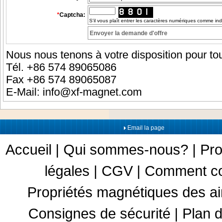
*
Captcha:
S'il vous plaît entrer les caractères numériques comme in
Nous nous tenons à votre disposition pour tou
Tél. +86 574 89065086
Fax +86 574 89065087
E-Mail:
info@xf-magnet.com
Email la page
Accueil
|
Qui sommes-nous?
|
Pro
légales
|
CGV
|
Comment c
Propriétés magnétiques des a
Consignes de sécurité
|
Plan d