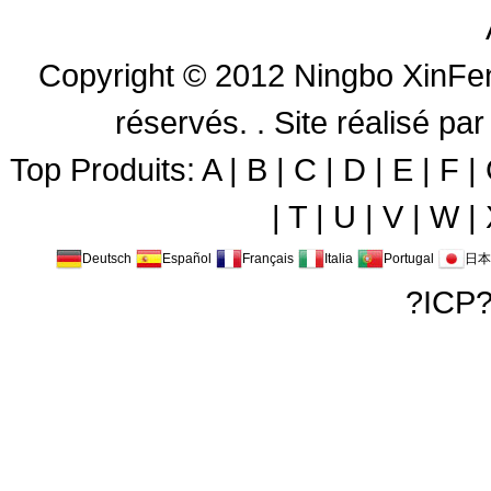
Copyright © 2012
Ningbo XinFen
réservés. .
Site réalisé 
Top Produits:
A
|
B
|
C
|
D
|
E
|
F
|
|
T
|
U
|
V
|
W
|
Deutsch
Español
Français
Italia
Portugal
日本
?ICP