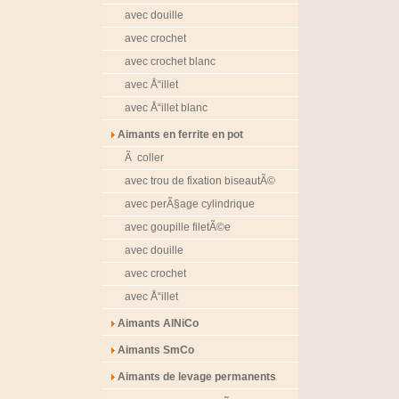
avec douille
avec crochet
avec crochet blanc
avec Å“illet
avec Å“illet blanc
Aimants en ferrite en pot
Ã coller
avec trou de fixation biseautÃ©
avec perÃ§age cylindrique
avec goupille filetÃ©e
avec douille
avec crochet
avec Å“illet
Aimants AlNiCo
Aimants SmCo
Aimants de levage permanents