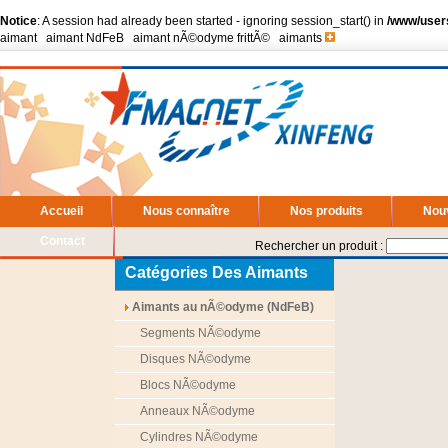
Notice
: A session had already been started - ignoring session_start() in
/www/user
aimant
|
aimant NdFeB
|
aimant nÃ©odyme frittÃ©
|
aimants
Accueil
Nous connaître
Nos produits
Nou
Contact
Rechercher un produit :
Catégories Des Aimants
Aimants au nÃ©odyme (NdFeB)
Segments NÃ©odyme
Disques NÃ©odyme
Blocs NÃ©odyme
Anneaux NÃ©odyme
Cylindres NÃ©odyme