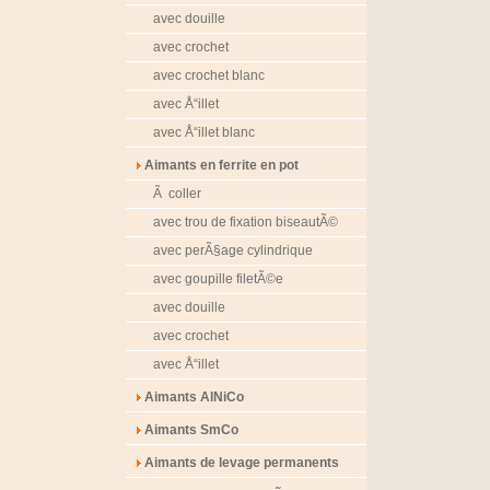
avec douille
avec crochet
avec crochet blanc
avec Å“illet
avec Å“illet blanc
Aimants en ferrite en pot
Ã coller
avec trou de fixation biseautÃ©
avec perÃ§age cylindrique
avec goupille filetÃ©e
avec douille
avec crochet
avec Å“illet
Aimants AlNiCo
Aimants SmCo
Aimants de levage permanents