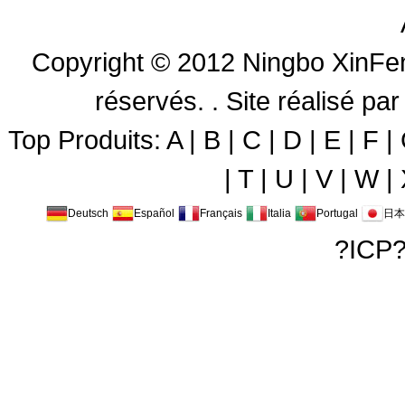
Copyright © 2012
Ningbo XinFen
réservés. .
Site réalisé 
Top Produits:
A
|
B
|
C
|
D
|
E
|
F
|
|
T
|
U
|
V
|
W
|
Deutsch
Español
Français
Italia
Portugal
日本
?ICP