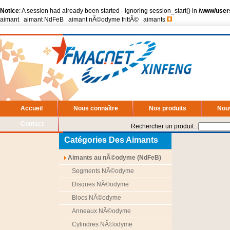
Notice
: A session had already been started - ignoring session_start() in
/www/user
aimant
|
aimant NdFeB
|
aimant nÃ©odyme frittÃ©
|
aimants
Accueil
Nous connaître
Nos produits
Nou
Contact
Rechercher un produit :
Catégories Des Aimants
Aimants au nÃ©odyme (NdFeB)
Segments NÃ©odyme
Disques NÃ©odyme
Blocs NÃ©odyme
Anneaux NÃ©odyme
Cylindres NÃ©odyme