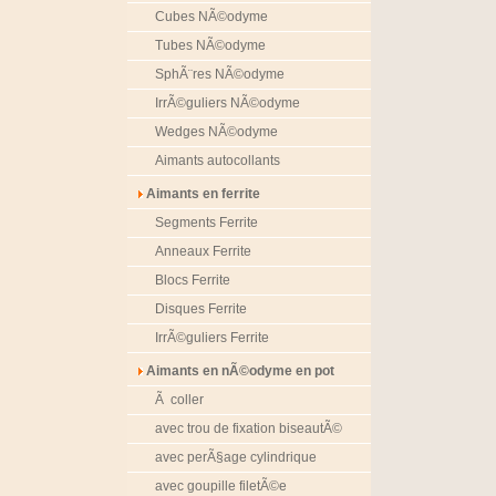
Cubes NÃ©odyme
Tubes NÃ©odyme
SphÃ¨res NÃ©odyme
IrrÃ©guliers NÃ©odyme
Wedges NÃ©odyme
Aimants autocollants
Aimants en ferrite
Segments Ferrite
Anneaux Ferrite
Blocs Ferrite
Disques Ferrite
IrrÃ©guliers Ferrite
Aimants en nÃ©odyme en pot
Ã coller
avec trou de fixation biseautÃ©
avec perÃ§age cylindrique
avec goupille filetÃ©e