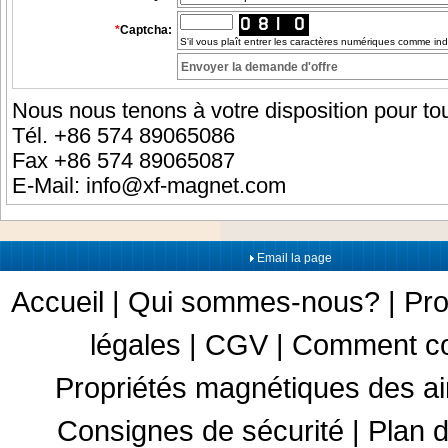
*
Captcha:
S'il vous plaît entrer les caractères numériques comme in
Nous nous tenons à votre disposition pour tou
Tél. +86 574 89065086
Fax +86 574 89065087
E-Mail:
info@xf-magnet.com
Email la page
Accueil
|
Qui sommes-nous?
|
Pro
légales
|
CGV
|
Comment c
Propriétés magnétiques des a
Consignes de sécurité
|
Plan d