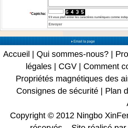
*
Captcha:
S'il vous plaît entrer les caractères numériques comme indi
Email la page
Accueil
|
Qui sommes-nous?
|
Pro
légales
|
CGV
|
Comment c
Propriétés magnétiques des a
Consignes de sécurité
|
Plan d
Copyright © 2012
Ningbo XinFen
réservés. .
Site réalisé 