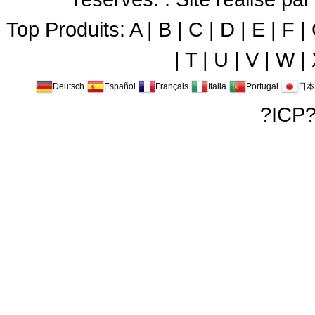
Top Produits:
A
|
B
|
C
|
D
|
E
|
F
|
|
T
|
U
|
V
|
W
|
Deutsch
Español
Français
Italia
Portugal
日本
?ICP