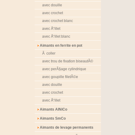
avec douille
avec crochet
avec crochet blanc
avec Å“illet
avec Å“illet blanc
Aimants en ferrite en pot
Ã coller
avec trou de fixation biseautÃ©
avec perÃ§age cylindrique
avec goupille filetÃ©e
avec douille
avec crochet
avec Å“illet
Aimants AlNiCo
Aimants SmCo
Aimants de levage permanents