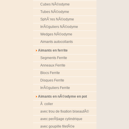
Cubes NÃ©odyme
Tubes NÃ©odyme
SphÃ¨res NÃ©odyme
IrrÃ©guliers NÃ©odyme
Wedges NÃ©odyme
Aimants autocollants
Aimants en ferrite
Segments Ferrite
Anneaux Ferrite
Blocs Ferrite
Disques Ferrite
IrrÃ©guliers Ferrite
Aimants en nÃ©odyme en pot
Ã coller
avec trou de fixation biseautÃ©
avec perÃ§age cylindrique
avec goupille filetÃ©e