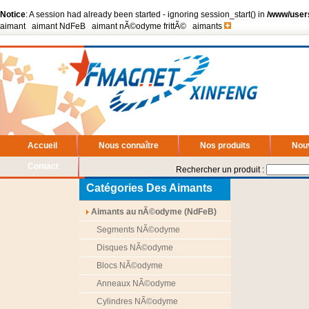
Notice
: A session had already been started - ignoring session_start() in
/www/user
aimant
|
aimant NdFeB
|
aimant nÃ©odyme frittÃ©
|
aimants
Accueil
Nous connaître
Nos produits
Nou
Contact
Rechercher un produit :
Catégories Des Aimants
Aimants au nÃ©odyme (NdFeB)
Segments NÃ©odyme
Disques NÃ©odyme
Blocs NÃ©odyme
Anneaux NÃ©odyme
Cylindres NÃ©odyme