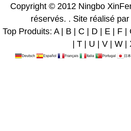
Copyright © 2012
Ningbo XinFen
réservés. .
Site réalisé 
Top Produits:
A
|
B
|
C
|
D
|
E
|
F
|
|
T
|
U
|
V
|
W
|
Deutsch
Español
Français
Italia
Portugal
日本