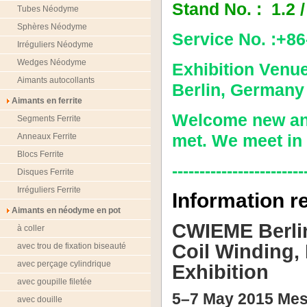
Stand No. : 1.2 
Tubes Néodyme
Sphères Néodyme
Service No. :+8
Irréguliers Néodyme
Wedges Néodyme
Exhibition Venu
Aimants autocollants
Berlin, Germany
Aimants en ferrite
Welcome
new an
Segments Ferrite
met
.
We
meet
in
Anneaux Ferrite
Blocs Ferrite
------------------------
Disques Ferrite
Irréguliers Ferrite
Information
r
Aimants en néodyme en pot
CWIEME Berlin 
à coller
Coil Winding, 
avec trou de fixation biseauté
avec perçage cylindrique
Exhibition
avec goupille filetée
5–7 May 2015 Mes
avec douille