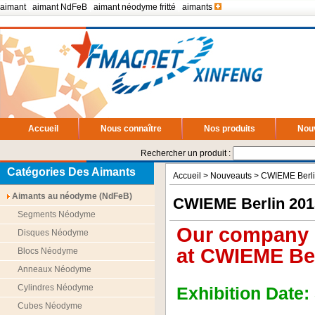
aimant
|
aimant NdFeB
|
aimant néodyme fritté
|
aimants
Accueil
Nous connaître
Nos produits
Nou
Rechercher un produit :
Catégories Des Aimants
Accueil
>
Nouveauts
> CWIEME Berli
Aimants au néodyme (NdFeB)
CWIEME Berlin 201
Segments Néodyme
Our company (
Disques Néodyme
at CWIEME Ber
Blocs Néodyme
Anneaux Néodyme
Cylindres Néodyme
Exhibition Date:
Cubes Néodyme